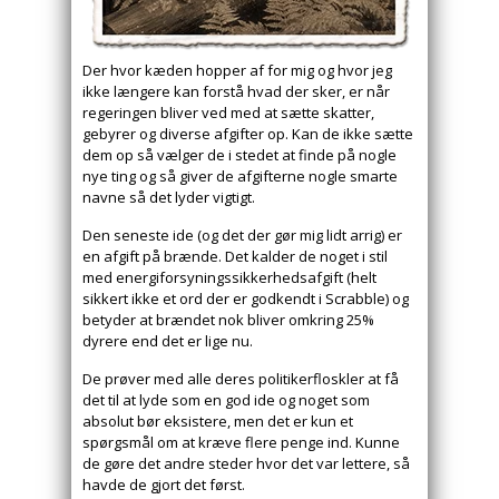
Der hvor kæden hopper af for mig og hvor jeg
ikke længere kan forstå hvad der sker, er når
regeringen bliver ved med at sætte skatter,
gebyrer og diverse afgifter op. Kan de ikke sætte
dem op så vælger de i stedet at finde på nogle
nye ting og så giver de afgifterne nogle smarte
navne så det lyder vigtigt.
Den seneste ide (og det der gør mig lidt arrig) er
en afgift på brænde. Det kalder de noget i stil
med energiforsyningssikkerhedsafgift (helt
sikkert ikke et ord der er godkendt i Scrabble) og
betyder at brændet nok bliver omkring 25%
dyrere end det er lige nu.
De prøver med alle deres politikerfloskler at få
det til at lyde som en god ide og noget som
absolut bør eksistere, men det er kun et
spørgsmål om at kræve flere penge ind. Kunne
de gøre det andre steder hvor det var lettere, så
havde de gjort det først.