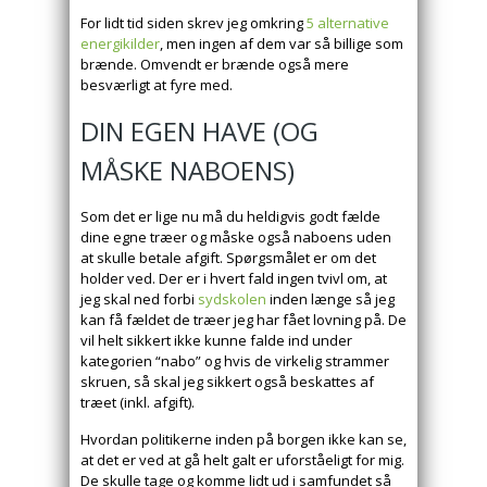
For lidt tid siden skrev jeg omkring
5 alternative
energikilder
, men ingen af dem var så billige som
brænde. Omvendt er brænde også mere
besværligt at fyre med.
DIN EGEN HAVE (OG
MÅSKE NABOENS)
Som det er lige nu må du heldigvis godt fælde
dine egne træer og måske også naboens uden
at skulle betale afgift. Spørgsmålet er om det
holder ved. Der er i hvert fald ingen tvivl om, at
jeg skal ned forbi
sydskolen
inden længe så jeg
kan få fældet de træer jeg har fået lovning på. De
vil helt sikkert ikke kunne falde ind under
kategorien “nabo” og hvis de virkelig strammer
skruen, så skal jeg sikkert også beskattes af
træet (inkl. afgift).
Hvordan politikerne inden på borgen ikke kan se,
at det er ved at gå helt galt er uforståeligt for mig.
De skulle tage og komme lidt ud i samfundet så