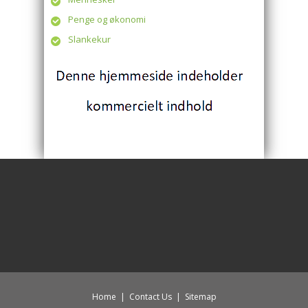
Penge og økonomi
Slankekur
Home
|
Contact Us
|
Sitemap