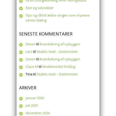
Få en uforglemmelig ferie i Nordjylland
Stor og selvsikker
Tips og råd til ældre singler som vil prøve
senior dating
SENESTE KOMMENTARER
Simon
til
Brandsikring af nybyggeri
Lars
til
Stubbs mad – Gastronomi
Simon
til
Brandsikring af nybyggeri
Claus M
til
Modebevidst fireårig
Tina
til
Stubbs mad – Gastronomi
ARKIVER
januar 2026
juli 2025
december 2024