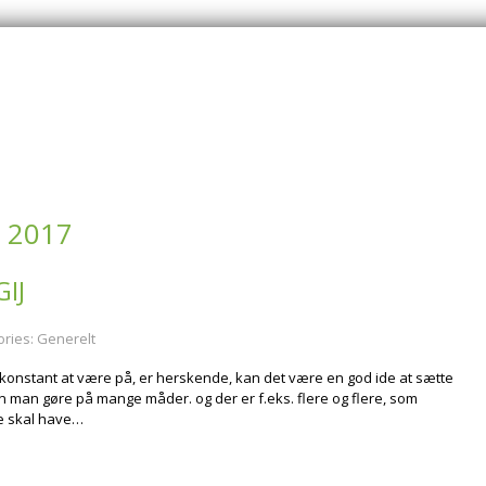
 2017
IJ
ories:
Generelt
om konstant at være på, er herskende, kan det være en god ide at sætte
n man gøre på mange måder. og der er f.eks. flere og flere, som
de skal have…