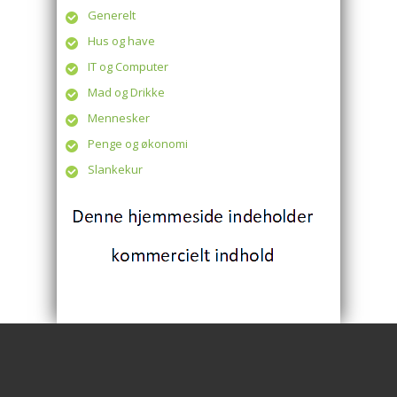
Generelt
Hus og have
IT og Computer
Mad og Drikke
Mennesker
Penge og økonomi
Slankekur