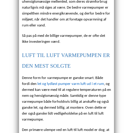
uhensigtsmæssige mellemled, som deres strømforbrug
naturligvis må siges at være. De bedre varmepumper er
simpelthen mindre energikrævende, og derfor bedre for
miljøet, når det handler om at foretage opvarmning af
rum eller vand.
Så pas på med de billige varmepumper, de er ofte slet
ikke investeringen værd.
LUFT TIL LUFT VARMEPUMPEN ER
DEN MEST SOLGTE
Denne form for varmepumpe er ganske smart. Både
fordi den
let og lydløst pumper varm luft ud i et rum
, og
dermed kan være med til at regulere temperaturen på en
nem og hensigtsmæssig måde. Samtidig er denne type
varmepumpe både forholdsvis billig at anskaffe og også
ganske let, og dermed billig, at montere. Oven dette er
der også ganske lidt vedligeholdelse på en luft til luft
varmepumpe.
Den primære ulempe ved en luft til luft model er dog, at