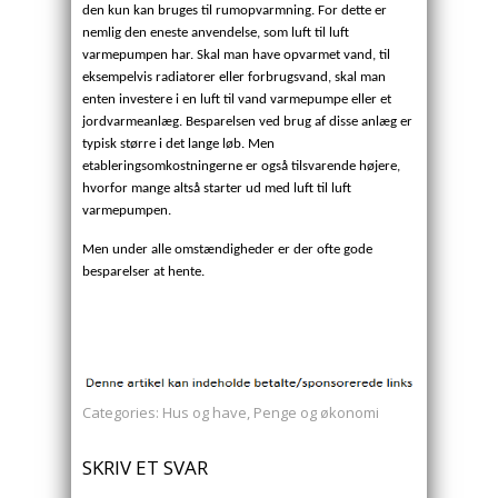
den kun kan bruges til rumopvarmning. For dette er
nemlig den eneste anvendelse, som luft til luft
varmepumpen har. Skal man have opvarmet vand, til
eksempelvis radiatorer eller forbrugsvand, skal man
enten investere i en luft til vand varmepumpe eller et
jordvarmeanlæg. Besparelsen ved brug af disse anlæg er
typisk større i det lange løb. Men
etableringsomkostningerne er også tilsvarende højere,
hvorfor mange altså starter ud med luft til luft
varmepumpen.
Men under alle omstændigheder er der ofte gode
besparelser at hente.
Categories:
Hus og have
,
Penge og økonomi
SKRIV ET SVAR