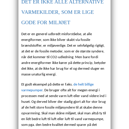
DET ER IKKE ALLE ALTERNATIVE
VARMEKILDER, SOM ER LIGE
GODE FOR MILJØET
Det er en generel udbredt misforståelse, at alle
energiformer, som ikke bliver skabt via fossile
brændstoffer, er miljøvenlige. Det er selvfølgelig rigtigt,
at det er de fossile metoder, som er de største syndere,
når det kommer til CO2-udledning. Men bare fordi
andre energiformer ikke kører på dette princip, betyder
det ikke, at de ikke har brug for el og dermed sluger en
masse unaturlig energi.
Et godt eksempel på dette er f.eks.
de helt billige
varmepumper
. De bruger ofte alt for megen energi i
processen med at sende varm luft eller vand videre ind i
huset. Og derved bliver der stadig gjort alt for stor brug
af de helt store fossile miljøsyndere til at skabe denne
opvarmning. Skal man skåne miljøet, skal man altså ty til
en lidt bedre luft til luft eller luft til vand varmepumpe,
som pga. den bedre kvalitet dermed sparer på det